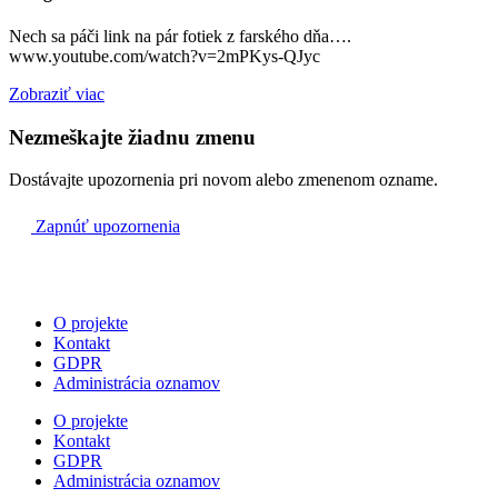
– + Jozef, Anna, Elena, rodičia, krstní a starí rodičia
08:30
Nech sa páči link na pár fotiek z farského dňa….
www.youtube.com/watch?v=2mPKys-QJyc
09:40
Zobraziť viac
vojenská
Nezmeškajte žiadnu zmenu
Dostávajte upozornenia pri novom alebo zmenenom ozname.
09:45
Zapnúť upozornenia
Dražkovce
– Za farníkov
11:00
O projekte
Kontakt
GDPR
Administrácia oznamov
O projekte
Kontakt
GDPR
Administrácia oznamov