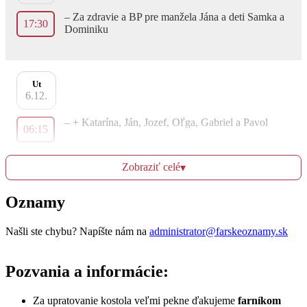
– Za zdravie a BP pre manžela Jána a deti Samka a
17:30
Dominiku
Ut
6.12.
– + Katarína, Ján, Jozef, Oľga, Gabriel a Pavol
06:15
Zobraziť celé
▾
– Za zdravie a Božiu pomoc pre syna Jána s
17:30
rodinou a dcéru Annu s rodinou
Oznamy
Našli ste chybu? Napíšte nám na
administrator@farskeoznamy.sk
St
7.12.
Pozvania a informácie:
– Za zdravie a BP pre Emíliu, Jozefa, Vladimíra s
05:30
rodinami
Za upratovanie kostola veľmi pekne ďakujeme
farníkom