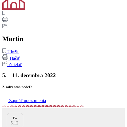
Martin
Uložiť
Tlačiť
Zdielať
5. – 11. decembra 2022
2. adventná nedeľa
Zapnúť upozornenia
Po
5.12.