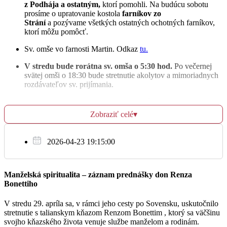
z Podhája a ostatným,
ktorí pomohli. Na budúcu sobotu
– + Ján, Alžbeta, Ondrej a Janka
prosíme o upratovanie kostola
farníkov zo
17:30
Strání
a pozývame všetkých ostatných ochotných farníkov,
ktorí môžu pomôcť.
Sv. omše vo farnosti Martin. Odkaz
tu.
Št
V stredu bude rorátna sv. omša o 5:30
hod.
Po večernej
8.12.
svätej omši o 18:30 bude stretnutie akolytov a mimoriadnych
rozdávateľov sv. prijímania.
– Za zdravie a BP pre Jána, Jakuba a Jána
06:00
Vo štvrtok,
na slávnosť Nepoškvrneného počatia Panny
Márie, budú sv. omše vo farskom kostole o 6:00, 16:00
Zobraziť celé
▾
a 17:30 a v Dražkovciach o 18:30. Adorácia vo farskom
– + Andrej, Mária, Pavol, Emília, Mária a Emil
17:30
kostole bude od 17:00 do 17:30. Po večernej svätej omši
o 18:30 bude stretnutie animátorov birmovancov.
2026-04-23 19:15:00
V piatok
v rámci večernej sv. omše bude stretnutie
birmovancov, ktoré bude pokračovať aj po sv. omši na fare.
Pi
Manželská spiritualita – záznam prednášky don Renza
9.12.
Sv. spoveď –
Pondelok, Utorok, Streda a Piatok –
od 17:00 v
Bonettiho
kostole.
(Nie počas sv. omše). Nakoľko nebude v dekanáte
– Za zdravie a BP pre Mareka, Milana, Katku a
spoločné vysluhovanie sviatosti zmierenia, prosíme vás, aby
V stredu 29. apríla sa, v rámci jeho cesty po Sovensku, uskutočnilo
06:15
Barborku
ste si prijatie svätej spovede nenechávali na poslednú chvíľu
stretnutie s talianskym kňazom Renzom Bonettim , ktorý sa väčšinu
a prichádzali priebežne od pondelka 12.12.2022 do štvrtka
svojho kňazského života venuje službe manželom a rodinám.