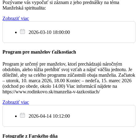
22.12.2022. Čas spovedania ešte upresníme.
Pozývame vás vypočuť si záznam z jeho prednášky na téma
– + Anna, Pavol, Margita, Koloman a Marta
17:30
Manželská spiritualita:
Úradné hodiny
– Úradné záležitosti vybavujeme:
Utorok,
Streda a Piatok po rannej alebo večernej sv. omši
, alebo
Zobraziť viac
podľa dohody cez telefón alebo e-mail. V tomto čase si
môžete prísť zapísať aj úmysly sv. omší na mesiac december.
2026-03-10 18:00:00
So
Prvopiatkových chorých a nevládnych pred
10.12.
Vianocami
budeme spovedať vo štvrtok 8.12. a v piatok
9.12..
Ak chcete nahlásiť iných vašich chorých a nevládnych
– Za zosnulých farníkov
Program pre manželov ťažkostiach
07:00
príbuzných na vianočnú sv. spoveď, môžete tak urobiť
telefonicky, e-mailom alebo osobne v čase úradných hodín d
o
Program je určený pre manželov, ktorí prechádzajú náročným
stredy 7. 12. Navštívime ich vo štvrtok 8.12.
obdobím, alebo túžia prehĺbiť svoj vzťah a nájsť väčšiu jednotu. Je
– Za zdravie a BP pre Ivetu, Drahomíru, Petra a
17:30
dôležité, aby sa celého programu zúčastnili obaja manželia. Začiatok
Domovy sociálnych služieb navštívime v stredu 7.12.
vnúčatá
– utorok, 10. marca 2026, 18.00 Koniec – nedeľa, 15. marec 2026
(odchod po obede, okolo 14.00) Viac informácií nájdete na
Mladí z farnosti Martin – Sever vás srdečne pozývajú na
https://www.rodinkovo.sk/manzelia-v-tazkostiach/
Adventný koncert, budúcu nedeľu 11.12. o 17:00 v kostole
na Severe. Vstup zdarma.
Zobraziť viac
Ne
11.12.
Dňa 9. 12. 2022 sa uskutoční na SOŠ sv. Jozefa Robotníka v
Žiline (u Saleziánov) DEŇ OTVORENÝCH DVERÍ, kde
2026-04-14 10:12:00
môžete vidieť našich autoopravárov, stolárov, murárov a
– 1. Za zdravie a BP pre deti vnúčatá a pravnúčatá
07:00
grafikov. Všetci ste srdečne pozvaní.
2. + Milan
Fotografie z Farského dňa