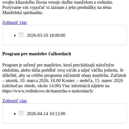
+ Štefánia a Anton Kulich
svojho kňazského života venuje službe manželom a rodinám.
16:30
Pozývame vás vypočuť si záznam z jeho prednášky na téma
Manželská spiritualita:
Dubnica
Zobraziť viac
+ Dušan a Rudolf
17:30
2026-03-10 18:00:00
Bojnice
Program pre manželov ťažkostiach
So
12.8.
Program je určený pre manželov, ktorí prechádzajú náročným
obdobím, alebo túžia prehĺbiť svoj vzťah a nájsť väčšiu jednotu. Je
+ Štefan Košík
dôležité, aby sa celého programu zúčastnili obaja manželia. Začiatok
17:30
– utorok, 10. marca 2026, 18.00 Koniec – nedeľa, 15. marec 2026
(odchod po obede, okolo 14.00) Viac informácií nájdete na
Bojnice
https://www.rodinkovo.sk/manzelia-v-tazkostiach/
Zobraziť viac
Ne
13.8.
2026-04-14 10:12:00
+ Alica Horváthová
07:00