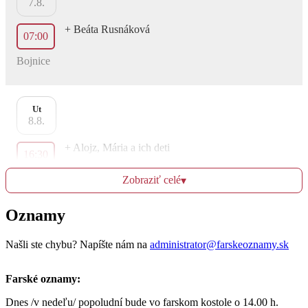
7.8.
+ Beáta Rusnáková
07:00
Bojnice
Ut
8.8.
+ Alojz, Mária a ich deti
16:30
Dubnica
Zobraziť celé
▾
+ Ladislav a Ida a rodiči z oboch strán
Oznamy
17:30
Bojnice
Našli ste chybu? Napíšte nám na
administrator@farskeoznamy.sk
Farské oznamy:
St
9.8.
Dnes /v nedeľu/ popoludní bude vo farskom kostole o 14.00 h.