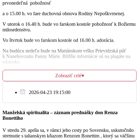
prvonedeľná
pobožnosť
na úmysel
16:30
a o 15.00 h. vo fare duchovná obnova Rodiny Nepoškvrnenej.
Šutovce
V utorok o 16.40 h. bude vo farskom kostole pobožnosť k Božiemu
milosrdenstvu.
a zdravie a Božiu pomoc pre rodiny a vnúčatá
17:30
Vo štvrtok bude vo farskom kostole od 16.00 h. adorácia.
Bojnice
Na budúcu nedeľu bude na Mariánskom vršku Prievidzská púť
k Nanebovzatiu Panny Márie. Bližšie informácie sú na plagáte na
nástenke.
Št
10.8.
Zobraziť celé
▾
Anton Eliaš, farár
+ Viktória, Zoltán Wurst a zať Eugen
Tel.: 046/543 96 41, e-mail: bojnice@fara.sk, i-net:
17:30
2026-04-23 19:15:00
http://www.fara.sk/bojnice
Bojnice
Manželská spiritualita – záznam prednášky don Renza
Bonettiho
Pi
11.8.
V stredu 29. apríla sa, v rámci jeho cesty po Sovensku, uskutočnilo
stretnutie s talianskym kňazom Renzom Bonettim , ktorý sa väčšinu