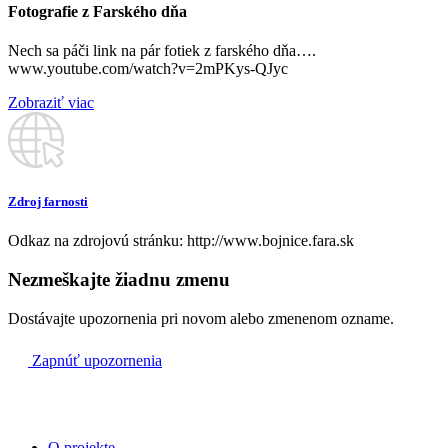
Fotografie z Farského dňa
Bojnice
Nech sa páči link na pár fotiek z farského dňa….
www.youtube.com/watch?v=2mPKys-QJyc
+ Štefan a Mária Adámik a rodičia
08:30
Zobraziť viac
Šútovce
+ Ján a rodičia z oboch strán
08:30
Dubnica
Zdroj farnosti
za farnosť
Odkaz na zdrojovú stránku: http://www.bojnice.fara.sk
10:00
Nezmeškajte žiadnu zmenu
Bojnice
Dostávajte upozornenia pri novom alebo zmenenom ozname.
+ Valéria a Mikuláš Haláč a rodičia z oboch strán
17:30
Zapnúť upozornenia
Bojnice
O projekte