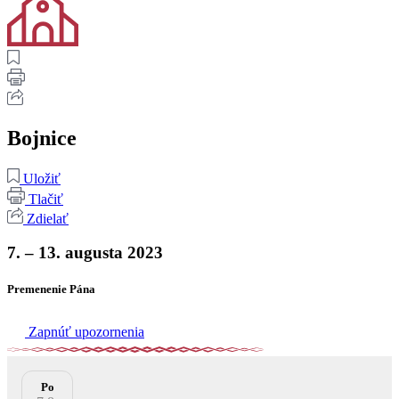
Bojnice
Uložiť
Tlačiť
Zdielať
7. – 13. augusta 2023
Premenenie Pána
Zapnúť upozornenia
Po