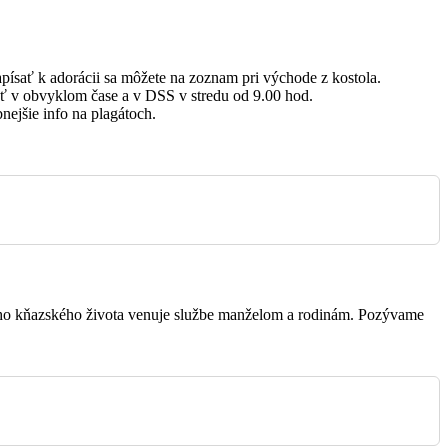
Sv. Ignáca z Loyoly, kňaza,
spomienka
apísať k adorácii sa môžete na zoznam pri východe z kostola.
ť v obvyklom čase a v DSS v stredu od 9.00 hod.
nejšie info na plagátoch.
Sv. Alfonza M. de Liguori,
biskupa a učiteľa Cirkvi,
spomienk
Panny Márie v sobotu
vojho kňazského života venuje službe manželom a rodinám. Pozývame
18. nedeľa v období cez rok