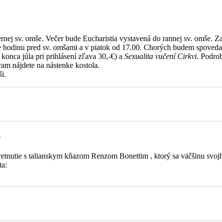
rnej sv. omše. Večer bude Eucharistia vystavená do rannej sv. omše. Z
e hodinu pred sv. omšami a v piatok od 17.00. Chorých budem spoveda
konca júla pri prihlásení zľava 30,-€) a
Sexualita vučení Cirkvi.
Podrob
am nájdete na nástenke kostola.
i.
o
 stretnutie s talianskym kňazom Renzom Bonettim , ktorý sa väčšinu s
ta:
árovej