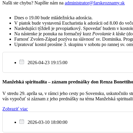
Našli ste chybu? Napíšte nám na
administrator@farskeoznamy.sk
Št
18:30
+ st. rodičov a + z rodiny
31.7.
Dnes o 19.00 bude mládežnícka adorácia.
V piatok bude vystavená Eucharistia k adorácii od 8.00 do veče
Nasledujúci týždeň je prvopiatkový. Spovedať budem v kostol
Na nástenke je ponuka na formačný kurz
Povolanie k láske
(do 
Farnosť Zvolen-Západ pozýva na slávnosť sv. Dominika. Progr
Pi
18:30
Na úmysel
Upratovať kostol prosíme 3. skupinu v sobotu po rannej sv. omš
1.8.
2026-04-23 19:15:00
So
07:30
+ farníkov počas týždňa
2.8.
Manželská spiritualita – záznam prednášky don Renza Bonettih
V stredu 29. apríla sa, v rámci jeho cesty po Sovensku, uskutočnilo
vás vypočuť si záznam z jeho prednášky na téma Manželská spirituali
Zobraziť viac
07:30
+ man. Marián a z rod. Cibulovej a Koll
Ne
2026-03-10 18:00:00
3.8.
10:00
Za veriacich farnosti