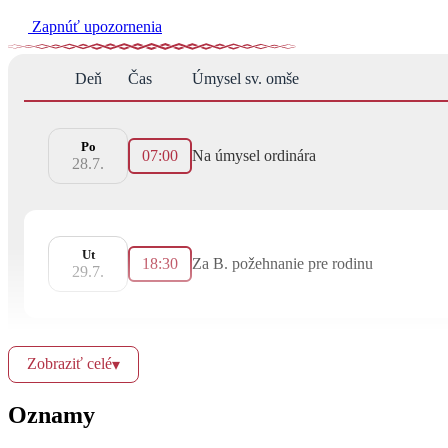
Zapnúť upozornenia
Deň
Čas
Úmysel sv. omše
Po
07:00
Na úmysel ordinára
28.7.
Ut
18:30
Za B. požehnanie pre rodinu
29.7.
St
Zobraziť celé
▾
18:30
Poďakovania za 18. rokov života a prosb
30.7.
Oznamy