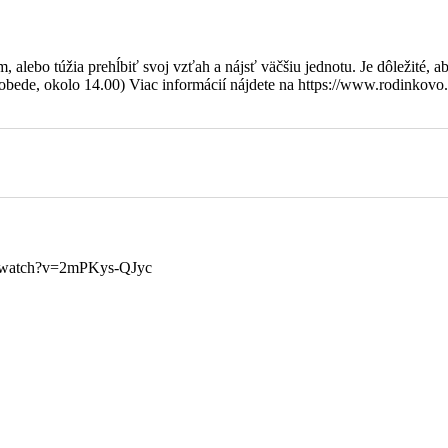
alebo túžia prehĺbiť svoj vzťah a nájsť väčšiu jednotu. Je dôležité, ab
bede, okolo 14.00) Viac informácií nájdete na https://www.rodinkovo.
om/watch?v=2mPKys-QJyc