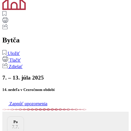
Bytča
Uložiť
Tlačiť
Zdielať
7. – 13. júla 2025
14. nedeľa v Cezročnom období
Zapnúť upozornenia
Po
7.7.