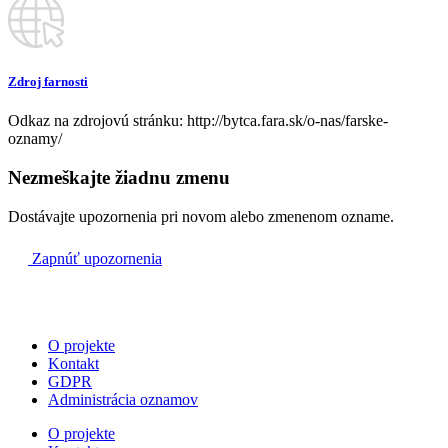
Bytča
10:00
Zdroj farnosti
Bytča
Odkaz na zdrojovú stránku: http://bytca.fara.sk/o-nas/farske-
oznamy/
09:00
Nezmeškajte žiadnu zmenu
Malá Bytča
Dostávajte upozornenia pri novom alebo zmenenom ozname.
11:00
Zapnúť upozornenia
Hlboké
O projekte
Kontakt
GDPR
Administrácia oznamov
O projekte