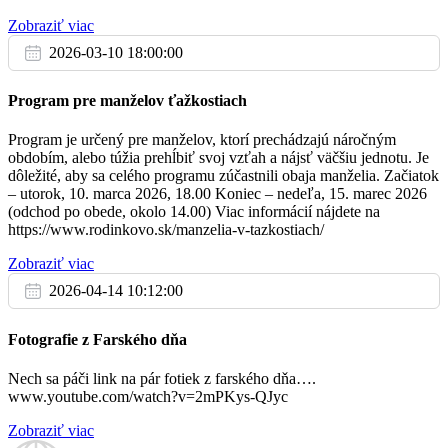
V najnovšom čísle diecézneho časopisu nájdete viac o púti, príbehy,
So
Zobraziť viac
aj ďalšie podnety pre kresťanský život celej vašej rodiny.
12.7.
2026-03-10 18:00:00
Poďakovanie
:
Ďakujeme všetkým, ktorí konajú službu v našich
07:00
kostoloch a tým, ktorí sa starajú o výzdobu a čistenie kostola; vďaka
Program pre manželov ťažkostiach
za akúkoľvek pomoc, obety a milodary.
Bytča
Budúci týždeň čistí kostol skupina č. 2.
Program je určený pre manželov, ktorí prechádzajú náročným
obdobím, alebo túžia prehĺbiť svoj vzťah a nájsť väčšiu jednotu. Je
vigília z nedele
18:00
Blahoželáme všetkým oslávencom, vyprosujeme im od Pána Boha,
dôležité, aby sa celého programu zúčastnili obaja manželia. Začiatok
na orodovanie Sedembolestnej Panny Márie a Všetkých svätých,
– utorok, 10. marca 2026, 18.00 Koniec – nedeľa, 15. marec 2026
Hliník
veľa milostí, zdravia, úspechov a po smrti Nebeské kráľovstvo.
(odchod po obede, okolo 14.00) Viac informácií nájdete na
https://www.rodinkovo.sk/manzelia-v-tazkostiach/
Zobraziť viac
Ne
2026-04-14 10:12:00
13.7.
Fotografie z Farského dňa
06:30
Bytča - 15. Nedeľa v cezročnom období
Nech sa páči link na pár fotiek z farského dňa….
www.youtube.com/watch?v=2mPKys-QJyc
08:00
Zobraziť viac