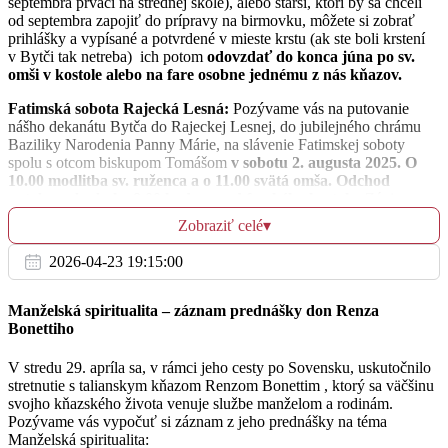
septembra prváci na strednej škole), alebo starší, ktorí by sa chceli
od septembra zapojiť do prípravy na birmovku, môžete si zobrať
Št
prihlášky a vypísané a potvrdené v mieste krstu (ak ste boli krstení
10.7.
v Bytči tak netreba) ich potom
odovzdať do konca júna po sv.
omši v kostole alebo na fare osobne jednému z nás kňazov.
po sv. omši bude adorácia
17:00
Fatimská sobota Rajecká Lesná:
Pozývame vás na putovanie
nášho dekanátu Bytča do Rajeckej Lesnej, do jubilejného chrámu
Bytča
Baziliky Narodenia Panny Márie, na slávenie Fatimskej soboty
spolu s otcom biskupom Tomášom
v sobotu 2. augusta 2025. O
10.00 modlitba sv. ruženca a o 11.00 svätá omša. Odchod
autobusu by bol o 8.00 hod. z pred farského kostola
. Zápis v
Pi
sakristii kostola.
11.7.
Zobraziť celé
▾
Pozvánka z BÚ:
Inštitút Communio a Farnosť Terchová pozývajú
2026-04-23 19:15:00
na vernisáž zaujímavej výstavy „Cyrilometodské dni v Terchovej
07:00
1990 – 2024“. Výstava bude otvorená v pondelok 7.7. o 17. h. v
Diecéznom centre v Žiline. Všetci ste srdečne pozvaní.
Bytča - Sv. Benedikta, opáta, patróna Európy, sviatok
Manželská spiritualita – záznam prednášky don Renza
Bonettiho
Pozvánka:
Žilinská diecéza pozýva všetkých mariánskych ctiteľov
na púť do Koclířova v Českej republike, ktorá sa uskutoční v stredu
18:00
V stredu 29. apríla sa, v rámci jeho cesty po Sovensku, uskutočnilo
13. augusta 2025. Je pripravený bohatý duchovný program. Cena
stretnutie s talianskym kňazom Renzom Bonettim , ktorý sa väčšinu
pútnického zájazdu je 30€. Viac informacií na nástenke (Mária
Bytča
svojho kňazského života venuje službe manželom a rodinám.
Dudášová 0910 663 963, Renáta Kaňová 0903 548 840, Anna
Pozývame vás vypočuť si záznam z jeho prednášky na téma
Ondrušíková 0905 841 761).
Manželská spiritualita: