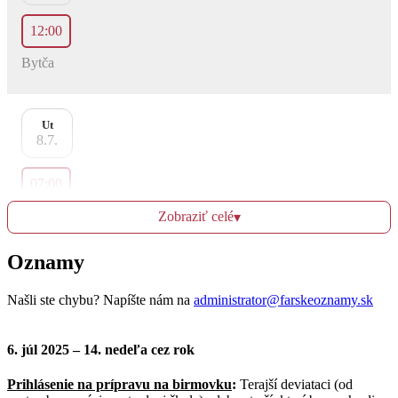
12:00
Bytča
Ut
8.7.
07:00
Bytča
Zobraziť celé
▾
Oznamy
St
9.7.
Našli ste chybu? Napíšte nám na
administrator@farskeoznamy.sk
07:00
6. júl 2025 – 14. nedeľa cez rok
Bytča
Prihlásenie na prípravu na birmovku
:
Terajší deviataci (od