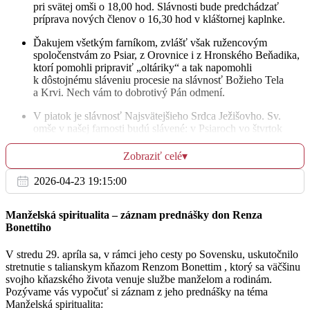
pri svätej omši o 18,00 hod. Slávnosti bude predchádzať
príprava nových členov o 16,30 hod v kláštornej kaplnke.
Št
15.6.
Ďakujem všetkým farníkom, zvlášť však ružencovým
spoločenstvám zo Psiar, z Orovnice i z Hronského Beňadika,
Na úmysel celebranta
ktorí pomohli pripraviť „oltáriky“ a tak napomohli
17:00
k dôstojnému sláveniu procesie na slávnosť Božieho Tela
a Krvi. Nech vám to dobrotivý Pán odmení.
Psiare
V piatok je slávnosť Najsvätejšieho Srdca Ježišovho. Sv.
✝︎ Ákoš Grapka
omše v našej farnosti budú slávené: v Psiaroch vo štvrtok
18:00
o 17.00 hodine, v Orovnici v piatok o 18.00 hod
a v Hronskom Beňadiku – bazilike v piatok o 18.00 hodine.
Farský kostol
Zobraziť celé
▾
Veriaci, ktorý sa zúčastní na verejnom recitovaní modlitby –
Najmilší Ježišu, môže získať za obvyklých podmienok úplné
2026-04-23 19:15:00
odpustky.
Pi
OSTATNÉ OZNAMY
16.6.
Manželská spiritualita – záznam prednášky don Renza
Ak by ste chceli našej farnosti pomôcť prekonať nedobrú finančnú
Bonettiho
situáciu, môžete tak urobiť prostredníctvom farského účtu:
✝︎ Koloman Tököly 1 r. Mária Džanayový 8.r.
18:00
IBAN
SK05 0900 0000 0000 7433 7706
V stredu 29. apríla sa, v rámci jeho cesty po Sovensku, uskutočnilo
alebo vložením svojho milodaru do pokladničky vo vstupe do
stretnutie s talianskym kňazom Renzom Bonettim , ktorý sa väčšinu
Farský kostol
kostola. Taktiež vyslovujem úprimné Pán Boh odmeň všetkým
svojho kňazského života venuje službe manželom a rodinám.
Bohu známym, ktorý našej farnosti pomohli svojim milodarom.
Pozývame vás vypočuť si záznam z jeho prednášky na téma
Za farníkov
Nech vám to dobrotivý Pán odmení.
Manželská spiritualita:
18:00