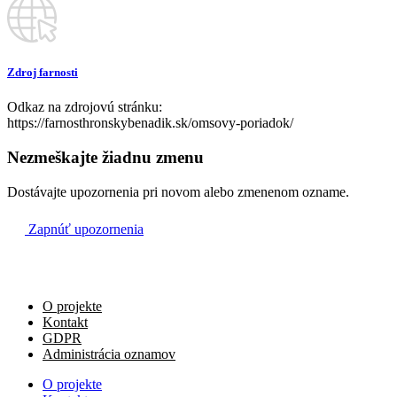
Kostol sv. Egídia
✝︎ Jozef Chrenko manželka Emília, rodičia a
08:00
súrodenci
Zdroj farnosti
Psiare
Odkaz na zdrojovú stránku:
✝︎ Viktor Bratko, manželka Katarína a rodičia z
https://farnosthronskybenadik.sk/omsovy-poriadok/
09:30
oboch strán
Nezmeškajte žiadnu zmenu
Orovnica
Dostávajte upozornenia pri novom alebo zmenenom ozname.
Na úmysel celebranta
11:00
Zapnúť upozornenia
Farský kostol
O projekte
Kontakt
GDPR
Administrácia oznamov
O projekte