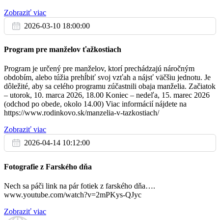
Zobraziť viac
Orovnica
2026-03-10 18:00:00
Program pre manželov ťažkostiach
So
17.6.
Program je určený pre manželov, ktorí prechádzajú náročným
obdobím, alebo túžia prehĺbiť svoj vzťah a nájsť väčšiu jednotu. Je
Na úmysel
08:30
dôležité, aby sa celého programu zúčastnili obaja manželia. Začiatok
– utorok, 10. marca 2026, 18.00 Koniec – nedeľa, 15. marec 2026
Psiare
(odchod po obede, okolo 14.00) Viac informácií nájdete na
https://www.rodinkovo.sk/manzelia-v-tazkostiach/
✝︎ Terézia a Ernest Smutní
18:00
Zobraziť viac
Kostol sv. Egídia
2026-04-14 10:12:00
Fotografie z Farského dňa
Ne
18.6.
Nech sa páči link na pár fotiek z farského dňa….
www.youtube.com/watch?v=2mPKys-QJyc
✝︎ Jozef, 30. dní
07:00
Zobraziť viac