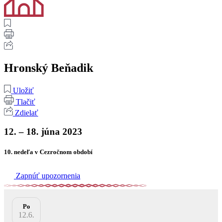
Hronský Beňadik
Uložiť
Tlačiť
Zdielať
12. – 18. júna 2023
10. nedeľa v Cezročnom období
Zapnúť upozornenia
Po
12.6.