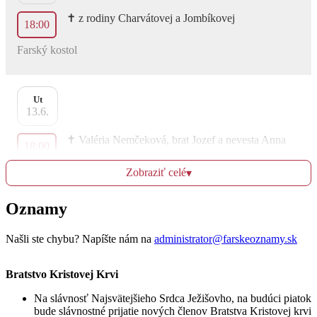
✝︎ z rodiny Charvátovej a Jombíkovej
18:00
Farský kostol
Ut
13.6.
✝︎ Valéria Nemčeková, brat Jozef a nevesta Anna
18:00
Farský kostol
Zobraziť celé
▾
Oznamy
St
14.6.
Našli ste chybu? Napíšte nám na
administrator@farskeoznamy.sk
✝︎ Ján Klonga a manželka Anna
18:00
Bratstvo Kristovej Krvi
Kostol sv. Egídia
Na slávnosť Najsvätejšieho Srdca Ježišovho, na budúci piatok
bude slávnostné prijatie nových členov Bratstva Kristovej krvi