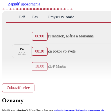
Zapnúť upozornenia
Deň
Čas
Úmysel sv. omše
06:00
†František, Mária a Marianna
Po
08:30
Za pokoj vo svete
27.2.
18:00
ZBP Martin
Zobraziť celé
▾
06:00
†Ján a Mária s rodinou
Oznamy
08:30
†Anna (1. Výročie)
Našli ste chybu? Napíšte nám na
administrator@farskeoznamy.sk