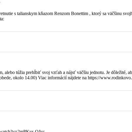
o
stniť na
ím o umučení
 stretnutie s talianskym kňazom Renzom Bonettim , ktorý sa väčšinu s
rížovú
ta:
oľko dní
ožnosti; 3.
hodnutie
 na území
charity.
na
ážky,
alebo túžia prehĺbiť svoj vzťah a nájsť väčšiu jednotu. Je dôležité, ab
bede, okolo 14.00) Viac informácií nájdete na https://www.rodinkovo.
 Márie
hod. v
7:55
7:55
7:55
om/watch?v=2mPKys-QJyc