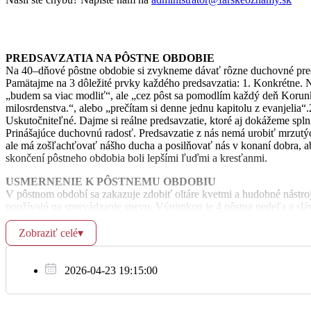
Ut
28.2.
18:00
Na úmysel celebranta
PREDSAVZATIA NA PÔSTNE OBDOBIE
Na 40
–
dňové pôstne obdobie si zvykneme dávať rôzne duchovné pre
18:00
Pamätajme na 3 dôležité prvky každého predsavzatia:
1. Konkrétne
. 
„budem sa viac modliť“, ale „cez pôst sa pomodlím každý deň Koru
milosrdenstva.“,
alebo
„prečít
am
si
denne
jednu
kapitolu
z
evanjelia“.
Uskutočniteľné.
Dajme si reálne predsavzatie, ktoré aj dokážeme spln
Prinášajúce duchovnú radosť
.
Predsavzatie z
nás nemá urobiť mrzutý
ale má zošľachťovať nášho ducha a
posilňovať nás v
konaní dobr
a, 
06:00
†Rudolf a Pavol
skončení pôstneho obdobia boli lepšími ľuďmi a
kresťanmi.
USMERNENIE K
PÔSTNEMU OBDOBIU
08:30
†František
V pôstnom období sa zakazuje zdobiť oltáre kvetmi a
hudobné nástro
používajú na sprevádzanie spevu. Výnimkou je 4 pôstna nedeľa a sláv
St
sviatky
–
náš odpu
st na 5. pôstnu nedeľu, Zvestovanie Pána, sv. Jozef
1.3.
našom súkromnom živote sa vyhýbajme zábavám a hluku. 40 dňové 
Zobraziť celé
▾
18:00
†Jakub, Veronika, Jozef a Alžbeta
pôstu naplňme stíšením a duchovným rastom.
PRICHÁDZAJTE NA POBOŽNOSTI KRÍŽOVEJ CESTY
2026-04-23 19:15:00
18:00
V
pôstnom období sa modlíme pobožnosti krížovej cesty
každý piato
v
nedeľu popoludní o 14:30 hod.
Kto si vykoná pobožnosť krížovej c
riadne ustanovenými zastaveniami, môže získať za obvyklých podmi