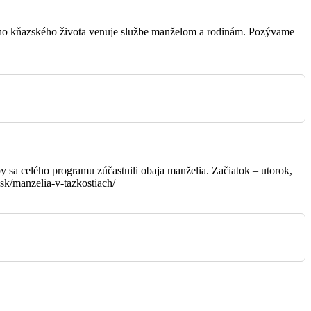
vojho kňazského života venuje službe manželom a rodinám. Pozývame
Bazilika minor
Bazilika minor
Bazilika minor
Bazilika minor
y sa celého programu zúčastnili obaja manželia. Začiatok – utorok,
sk/manzelia-v-tazkostiach/
Bazilika minor
Bazilika minor