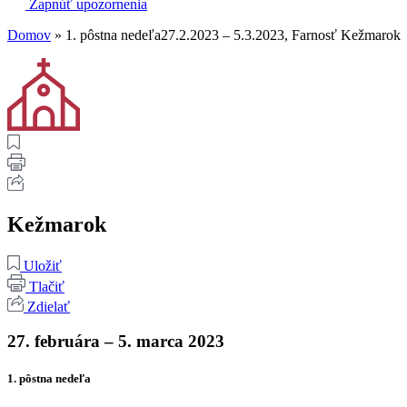
Zapnúť upozornenia
Domov
»
1. pôstna nedeľa27.2.2023 – 5.3.2023, Farnosť Kežmarok
Kežmarok
Uložiť
Tlačiť
Zdielať
27. februára – 5. marca 2023
1. pôstna nedeľa