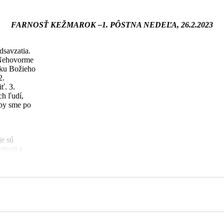
FARNOSŤ KEŽMAROK
–1. PÔSTNA NEDEĽA, 26.2.2023
dsavzatia.
Nehovorme
nku Božieho
2.
iť.
3.
ch ľudí,
aby sme po
je sú
nosti a
a).
Aj v
obdobie
k o 17:30 a
esty pred
enok úplné