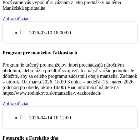
Pozývame vás vypočuť si záznam z jeho prednášky na téma
3.3.
Manželská spiritualita:
+ Ladislav a Alžbeta
06:30
Zobraziť viac
2026-03-10 18:00:00
16:45
krížová cesta
Program pre manželov ťažkostiach
Poďakovanie za životné jubileum
Program je určený pre manželov, ktorí prechádzajú náročným
17:30
obdobím, alebo túžia prehĺbiť svoj vzťah a nájsť väčšiu jednotu. Je
dôležité, aby sa celého programu zúčastnili obaja manželia. Začiatok
– utorok, 10. marca 2026, 18.00 Koniec – nedeľa, 15. marec 2026
(odchod po obede, okolo 14.00) Viac informácií nájdete na
https://www.rodinkovo.sk/manzelia-v-tazkostiach/
So
4.3.
Zobraziť viac
Za všetkých zosnulých z farnosti
06:30
2026-04-14 10:12:00
+ Anna a Jozef Čačíkoví a Anna Kocúrová
17:30
Fotografie z Farského dňa