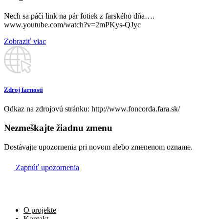
Nech sa páči link na pár fotiek z farského dňa….
www.youtube.com/watch?v=2mPKys-QJyc
Ne
Zobraziť viac
5.3.
Na úmysel kňaza
07:00
DRUHÁ PÔSTNA NEDEĽA
Zdroj farnosti
Za Božiu pomoc a ochranu pre vnuka Mareka,
08:15
Odkaz na zdrojovú stránku: http://www.foncorda.fara.sk/
dcéru Annu a zaťa
Nezmeškajte žiadnu zmenu
Za všetkých farníkov
09:30
Dostávajte upozornenia pri novom alebo zmenenom ozname.
Zapnúť upozornenia
Za Božiu pomoc, uzdravenie a dary Ducha Svätého
11:00
pre vnuka
17:15
O projekte
Kontakt