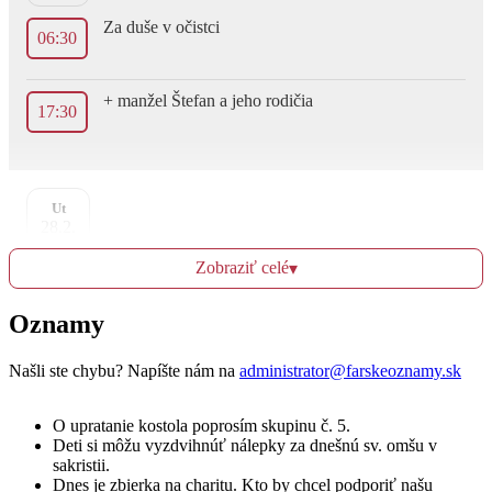
Za duše v očistci
06:30
+ manžel Štefan a jeho rodičia
17:30
Ut
28.2.
Zobraziť celé
▾
+ manžel, syn, rodičia a súrodenci
06:30
Oznamy
Za zdravie a Božiu pomoc pre dcéru Anku
17:30
Našli ste chybu? Napíšte nám na
administrator@farskeoznamy.sk
O upratanie kostola poprosím skupinu č. 5.
Deti si môžu vyzdvihnúť nálepky za dnešnú sv. omšu v
St
sakristii.
1.3.
Dnes je zbierka na charitu. Kto by chcel podporiť našu