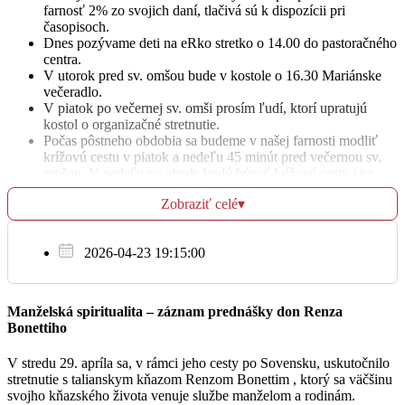
farnosť 2% zo svojich daní, tlačivá sú k dispozícii pri
Poďakovanie za 80 rokov života pre Milku
06:30
časopisoch.
Jasenskú
Dnes pozývame deti na eRko stretko o 14.00 do pastoračného
Za odpustenie hriechov (kántry
centra.
V utorok pred sv. omšou bude v kostole o 16.30 Mariánske
večeradlo.
Za Božiu pomoc a požehnanie pre celú rodinu
17:30
V piatok po večernej sv. omši prosím ľudí, ktorí upratujú
Juraja Surniaka
kostol o organizačné stretnutie.
Počas pôstneho obdobia sa budeme v našej farnosti modliť
krížovú cestu v piatok a nedeľu 45 minút pred večernou sv.
omšou. V nedeľu po obede budú bývať krížové cesty i na
Št
Kalvárii – rozpis je na nástenke.
2.3.
Zobraziť celé
▾
Tento týždeň si spomíname na 50. výročie vysvätenia o.
biskupa Mons. Jozefa Feranca, spomeňme si na jeho dušu v
Za ukončenie vojny na Ukrajine
modlitbe.
06:30
2026-04-23 19:15:00
Za obrátenie hriešnikov v rodinách
17:30
Manželská spiritualita – záznam prednášky don Renza
Bonettiho
+ adorácia
V stredu 29. apríla sa, v rámci jeho cesty po Sovensku, uskutočnilo
stretnutie s talianskym kňazom Renzom Bonettim , ktorý sa väčšinu
svojho kňazského života venuje službe manželom a rodinám.
Pi