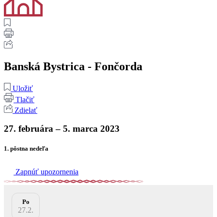
Banská Bystrica - Fončorda
Uložiť
Tlačiť
Zdielať
27. februára – 5. marca 2023
1. pôstna nedeľa
Zapnúť upozornenia
Po
27.2.