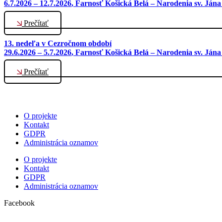
6.7.2026 – 12.7.2026
, Farnosť Košická Belá – Narodenia sv. Jána
Prečítať
13. nedeľa v Cezročnom období
29.6.2026 – 5.7.2026
, Farnosť Košická Belá – Narodenia sv. Jána
Prečítať
O projekte
Kontakt
GDPR
Administrácia oznamov
O projekte
Kontakt
GDPR
Administrácia oznamov
Facebook