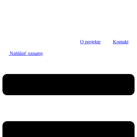
Preskočiť
na
obsah
O projekte
Kontakt
Nahlásiť oznamy